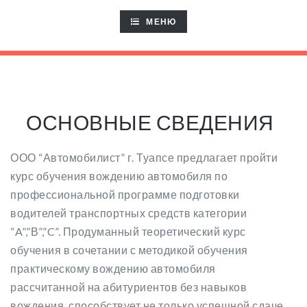
TOGGLE
МЕНЮ
NAVIGATION
ОСНОВНЫЕ СВЕДЕНИЯ
ООО “Автомобилист” г. Туапсе предлагает пройти
курс обучения вождению автомобиля по
профессиональной программе подготовки
водителей транспортных средств категории
“A”,”В”,”C”. Продуманный теоретический курс
обучения в сочетании с методикой обучения
практическому вождению автомобиля
рассчитанной на абитуриентов без навыков
вождения, способствует не только успешной сдаче